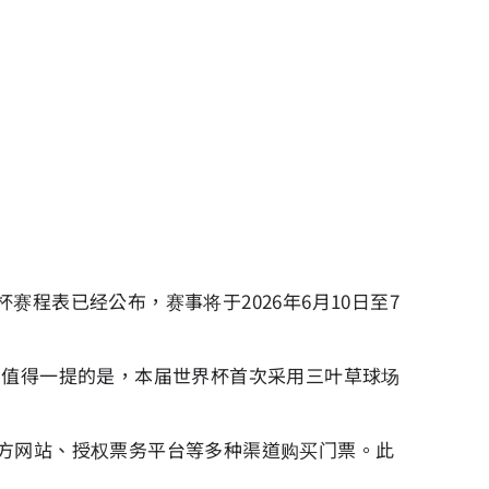
界杯赛程表已经公布，赛事将于2026年6月10日至7
制。值得一提的是，本届世界杯首次采用三叶草球场
过官方网站、授权票务平台等多种渠道购买门票。此