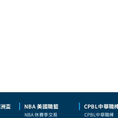
歐洲盃
NBA 美國職籃
CPBL中華職
NBA 休賽季交易
CPBL中華職棒