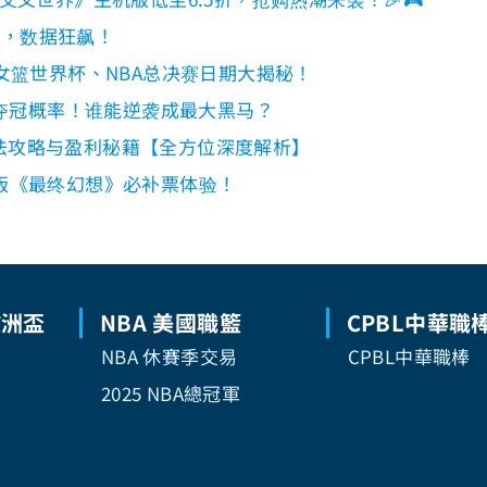
秘，数据狂飙！
女篮世界杯、NBA总决赛日期大揭秘！
的夺冠概率！谁能逆袭成最大黑马？
法攻略与盈利秘籍【全方位深度解析】
版《最终幻想》必补票体验！
歐洲盃
NBA 美國職籃
CPBL中華職
NBA 休賽季交易
CPBL中華職棒
2025 NBA總冠軍