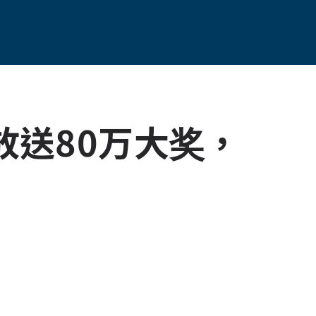
送80万大奖，