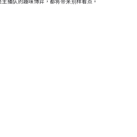
是主播队的趣味博弈，都将带来别样看点。