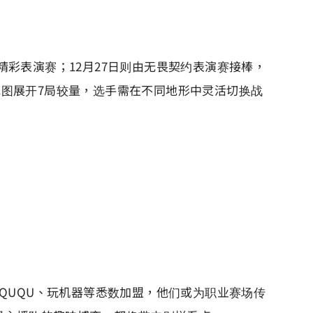
彩表演赛；12月27日则由无畏契约表演赛接棒，
地图展开7局较量，选手需在不同地形中灵活切换战
g、QUQU、玩机器等悉数加盟，他们或为职业赛场传