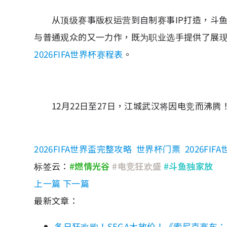
从顶级赛事版权运营到自制赛事IP打造，斗鱼
与普通观众的又一力作，既为职业选手提供了展现
2026FIFA世界杯赛程表
。
12月22日至27日，江城武汉将因电竞而沸腾
2026FIFA世界盃完整攻略
世界杯门票
2026FI
标签云：
#燃情光谷
#电竞狂欢盛
#斗鱼独家放
上一篇
下一篇
最新文章：
冬日狂欢购！SEGA大放价！《索尼克赛车：