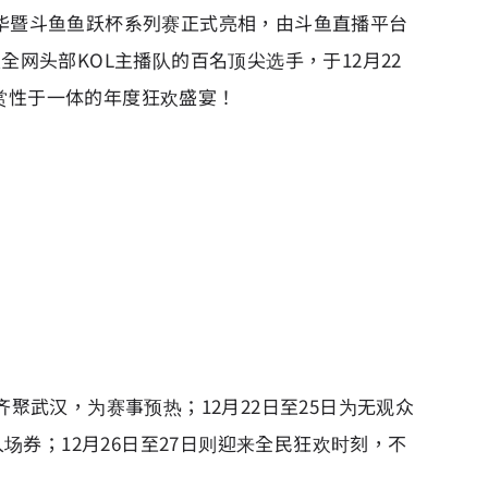
华暨斗鱼鱼跃杯系列赛正式亮相，由斗鱼直播平台
网头部KOL主播队的百名顶尖选手，于12月22
赏性于一体的年度狂欢盛宴！
武汉，为赛事预热；12月22日至25日为无观众
场券；12月26日至27日则迎来全民狂欢时刻，不