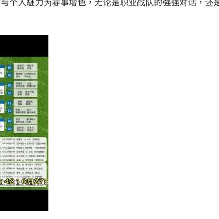
角与个人魅力为赛事增色，无论是职业战队的强强对话，还