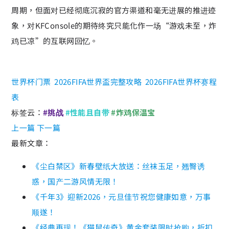
周期，但面对已经彻底沉寂的官方渠道和毫无进展的推进迹
象，对KFConsole的期待终究只能化作一场“游戏未至，炸
鸡已凉”的互联网回忆。
世界杯门票
2026FIFA世界盃完整攻略
2026FIFA世界杯赛程
表
标签云：
#挑战
#性能且自带
#炸鸡保温宝
上一篇
下一篇
最新文章：
《尘白禁区》新春壁纸大放送：丝袜玉足，翘臀诱
惑，国产二游风情无限！
《千年3》迎新2026，元旦佳节祝您健康如意，万事
顺遂！
《经典再现！《猫鼠传奇》黄金套装限时抢购，折扣