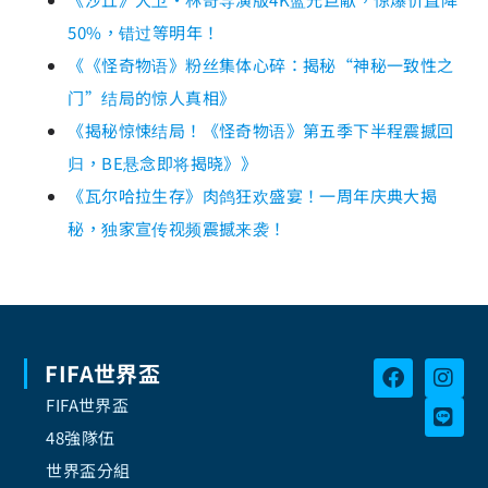
50%，错过等明年！
《《怪奇物语》粉丝集体心碎：揭秘“神秘一致性之
门”结局的惊人真相》
《揭秘惊悚结局！《怪奇物语》第五季下半程震撼回
归，BE悬念即将揭晓》》
《瓦尔哈拉生存》肉鸽狂欢盛宴！一周年庆典大揭
秘，独家宣传视频震撼来袭！
FIFA世界盃
FIFA世界盃
48強隊伍
世界盃分組