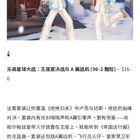
🕯️
乐高星球大战：王座室决战与 A 翼战机 (96-2 颗粒)
-- $16-
0
这套套装让你重温《绝地归来》中卢克与达斯·维达的巅峰
对决，套装内有光剑嗡嗡声和A翼引擎声，更有惊喜——将
帕尔帕廷皇帝人仔放置在王座上，就能听到《帝国进行曲》
的主题曲。套装还包括A翼战机、飞行员人仔、皇家禁卫军