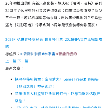
26年初推出的所有新乐高套装。想庆祝《哈利·波特》系列
25周年？这里有特别套装等你选购；想重温经典游戏？新型
三合一复古游戏机模型等你来拼；想收集经典系列？亚马逊
还有《幻影忍者》传承系列15周年建筑套装等你带回家。
2026FIFA世界杯赛程表
世界杯门票
2026FIFA世界盃完整攻
略
标签云：
#探索未来积
#木宇宙
#智能升级的
上一篇
下一篇
最新文章：
探寻神秘新篇章！宝可梦大厂Game Freak即将揭秘
《轮回之兽》神秘面纱！
苹果遭意大利监管巨头重磅打击，巨额罚款达亿欧元
级别！
《沙丘》大卫·林奇导演版4K蓝光巨献，惊爆价直降