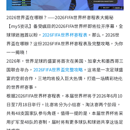
2026世界盃在哪辦？——2026FIFA世界杯赛程表大揭秘
【my5资讯】备受瞩目的2026FIFA世界杯即将拉开序幕，全
球球迷翘首以盼，
2026FIFA世界杯赛程表
。那么，2026世
界盃在哪辦？这份2026FIFA世界杯赛程表及完整攻略，为你
一一揭晓！
2026年，世界足球的盛宴将首次在美国、加拿大和墨西哥三
国联合举办，
2026FIFA世界盃完整攻略
。这将是一次足球盛
宴的空前合作，三地均将投入巨大热情，打造一场精彩绝伦
的世界杯赛事。
根据2026FIFA世界杯赛程表，本届世界杯将于2026年6月10
日至7月18日举行。比赛将分为小组赛、淘汰赛两个阶段，
共有48支国家队参与角逐。值得一提的是，本届世界杯将采
用扩军至48队的赛制，届时将有更多球队和球迷共享这场足