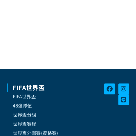
FIFA世界盃
FIFA世界盃
48強隊伍
世界盃分組
世界盃賽程
世界盃外圍賽(資格賽)