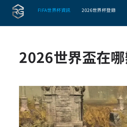
FIFA世界杯資訊
2026世界杯登錄
2026世界盃在哪辦