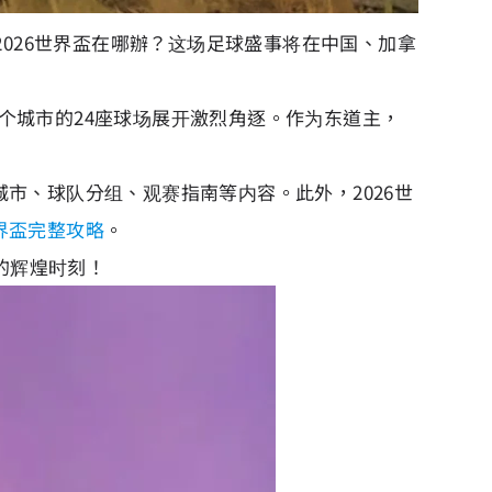
，2026世界盃在哪辦？这场足球盛事将在中国、加拿
16个城市的24座球场展开激烈角逐。作为东道主，
城市、球队分组、观赛指南等内容。此外，2026世
A世界盃完整攻略
。
的辉煌时刻！