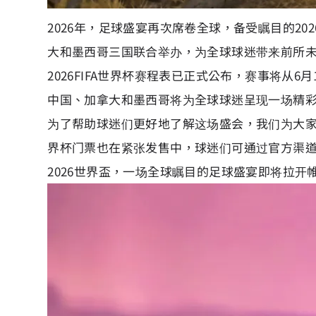
2026年，足球盛宴再次席卷全球，备受瞩目的20
大和墨西哥三国联合举办，为全球球迷带来前所
2026FIFA世界杯赛程表已正式公布，赛事将从
中国、加拿大和墨西哥将为全球球迷呈现一场精
为了帮助球迷们更好地了解这场盛会，我们为大家整
界杯门票也在紧张发售中，球迷们可通过官方渠
2026世界盃，一场全球瞩目的足球盛宴即将拉