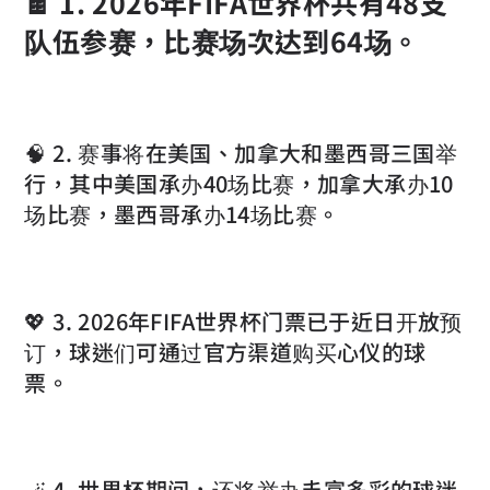
🍫 1. 2026年FIFA世界杯共有48支
队伍参赛，比赛场次达到64场。
🧠 2. 赛事将在美国、加拿大和墨西哥三国举
行，其中美国承办40场比赛，加拿大承办10
场比赛，墨西哥承办14场比赛。
💖 3. 2026年FIFA世界杯门票已于近日开放预
订，球迷们可通过官方渠道购买心仪的球
票。
🪄 4. 世界杯期间，还将举办丰富多彩的球迷