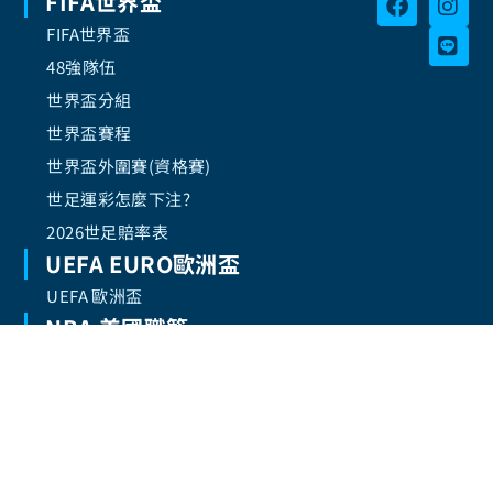
FIFA世界盃
FIFA世界盃
48強隊伍
世界盃分組
世界盃賽程
世界盃外圍賽(資格賽)
世足運彩怎麼下注?
2026世足賠率表
UEFA EURO歐洲盃
UEFA 歐洲盃
NBA 美國職籃
NBA 休賽季交易
2025 NBA總冠軍
CPBL中華職棒
CPBL中華職棒
隱私政策
Copyright © 2025 2026世界盃在哪辦？. All