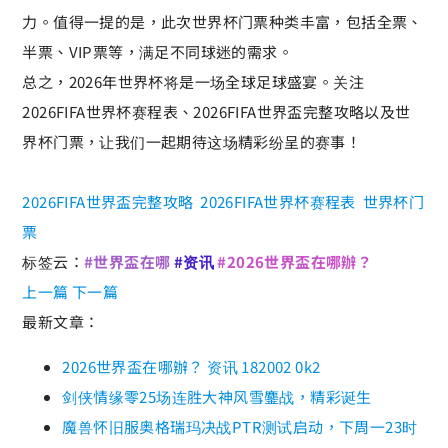
力。值得一提的是，此次世界杯门票种类丰富，包括全票、
半票、VIP票等，满足不同球迷的需求。
总之，2026年世界杯将是一场全球足球盛宴。关注
2026FIFA世界杯赛程表、2026FIFA世界盃完整攻略以及世
界杯门票，让我们一起期待这场精彩纷呈的赛事！
2026FIFA世界盃完整攻略
2026FIFA世界杯赛程表
世界杯门
票
标签云：
#世界盃在哪
#资讯
#2026世界盃在哪辦？
上一篇
下一篇
最新文章：
2026世界盃在哪辦？ 资讯 182002 0k2
剑侠情缘零25场连胜大神风雪鏖战，精彩诞生
魔兽怀旧服奥格瑞玛决战PTR测试启动，下周一23时