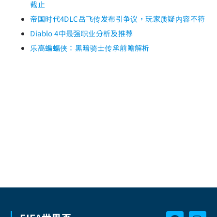
截止
帝国时代4DLC岳飞传发布引争议，玩家质疑内容不符
Diablo 4中最强职业分析及推荐
乐高蝙蝠侠：黑暗骑士传承前瞻解析