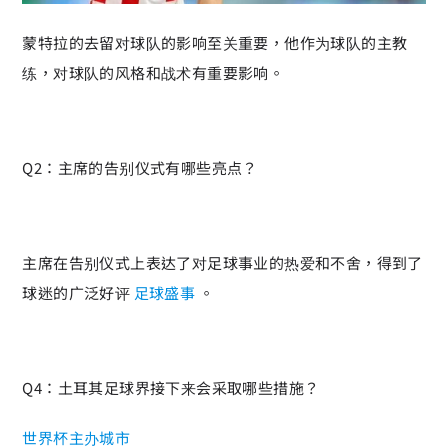
蒙特拉的去留对球队的影响至关重要，他作为球队的主教
练，对球队的风格和战术有重要影响。
Q2：主席的告别仪式有哪些亮点？
主席在告别仪式上表达了对足球事业的热爱和不舍，得到了
球迷的广泛好评
足球盛事
。
Q4：土耳其足球界接下来会采取哪些措施？
世界杯主办城市