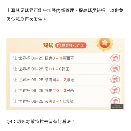
土耳其足球界可能会加强内部管理，提高球员待遇，以避免
类似悲剧再次发生。
Q4：球迷对蒙特拉去留有何看法？