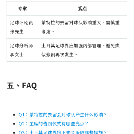
专家
观点
足球评论员
蒙特拉的去留对球队影响重大，需慎重
张先生
考虑。
足球分析师
土耳其足球界应加强内部管理，避免类
李女士
似悲剧再次发生。
五、FAQ
Q1：蒙特拉的去留会对球队产生什么影响？
Q2：主席的告别仪式有哪些亮点？
Q3：土耳其足球界接下来会采取哪些措施？