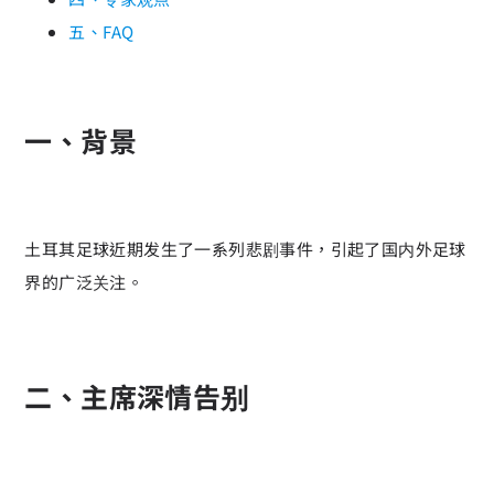
五、FAQ
一、背景
土耳其足球近期发生了一系列悲剧事件，引起了国内外足球
界的广泛关注。
二、主席深情告别