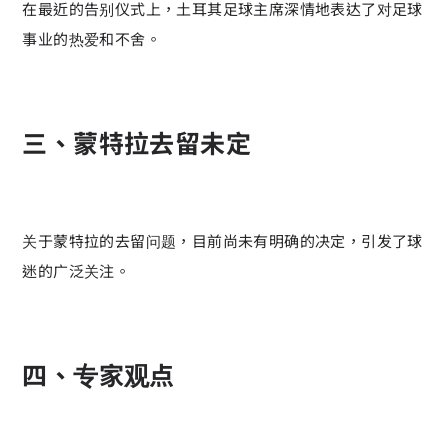
在最近的告别仪式上，土耳其足球主席深情地表达了对足球
事业的热爱和不舍。
三、蒙特拉去留未定
关于蒙特拉的去留问题，目前尚未有明确的决定，引发了球
迷的广泛关注。
四、专家观点