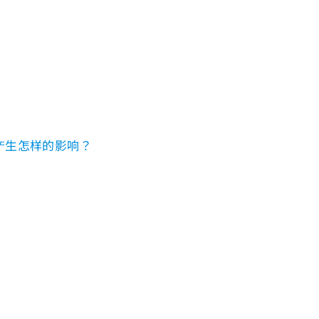
产生怎样的影响？