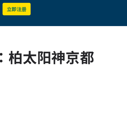
立即注册
瞻：柏太阳神京都