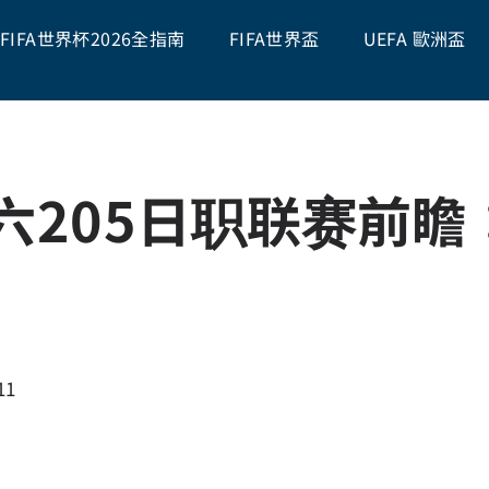
FIFA世界杯2026全指南
FIFA世界盃
UEFA 歐洲盃
六205日职联赛前
11