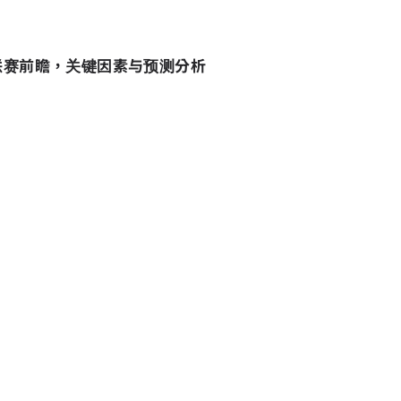
联赛前瞻，关键因素与预测分析