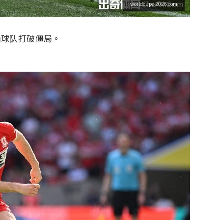
为球队打破僵局。