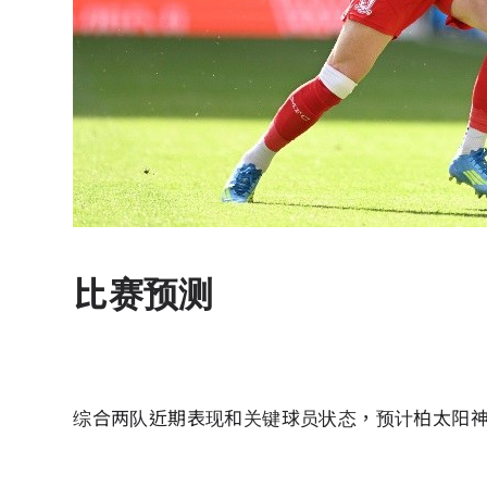
比赛预测
综合两队近期表现和关键球员状态，预计柏太阳