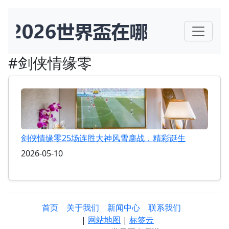
#剑侠情缘零
剑侠情缘零25场连胜大神风雪鏖战，精彩诞生
2026-05-10
首页
关于我们
新闻中心
联系我们
|
网站地图
|
标签云