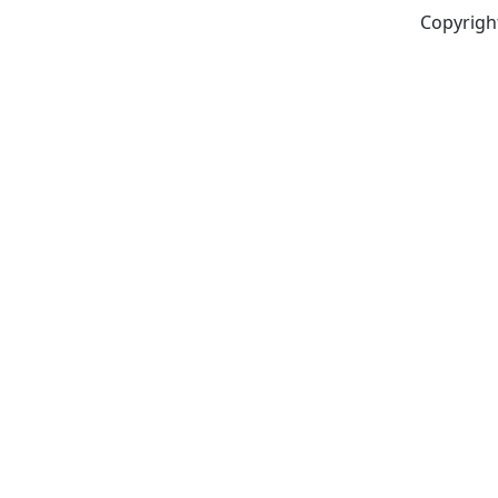
Copyrig