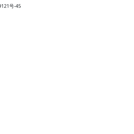
9121号-45