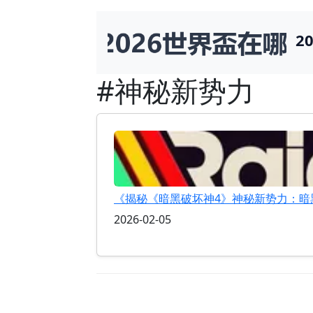
2
#神秘新势力
《揭秘《暗黑破坏神4》神秘新势力：暗
2026-02-05