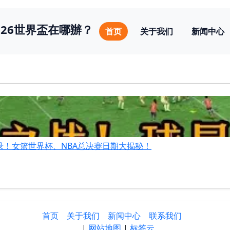
026世界盃在哪辦？
首页
关于我们
新闻中心
录！女篮世界杯、NBA总决赛日期大揭秘！
首页
关于我们
新闻中心
联系我们
|
网站地图
|
标签云