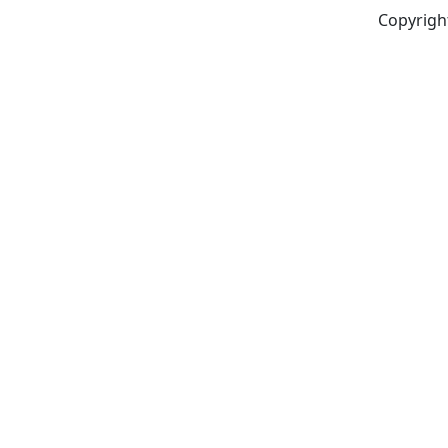
Copyrig