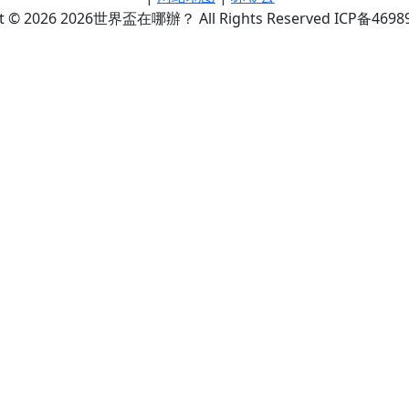
ht © 2026 2026世界盃在哪辦？ All Rights Reserved ICP备4698