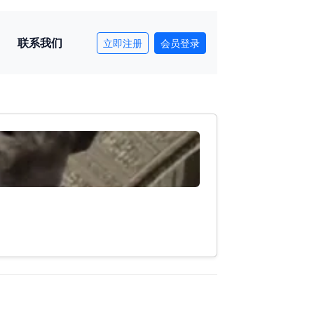
联系我们
立即注册
会员登录