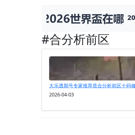
2
#合分析前区
大乐透期号专家推荐质合分析前区十码
2026-04-03