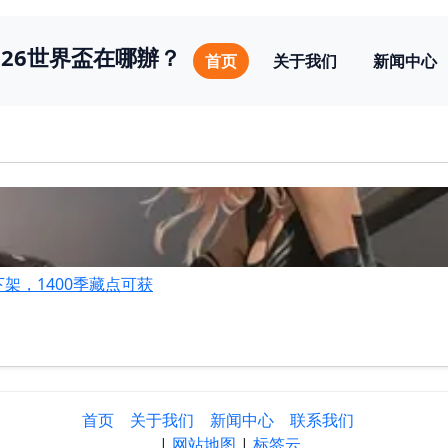
026世界盃在哪辦？
首页
关于我们
新闻中心
架，1400季藏点可获
首页
关于我们
新闻中心
联系我们
|
网站地图
|
标签云