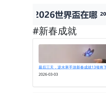
2
#新春成就
最后三天，逆水寒手游新春成就13项将下
2026-03-03