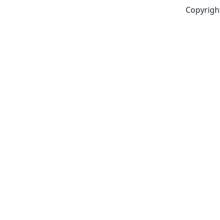
Copyrig