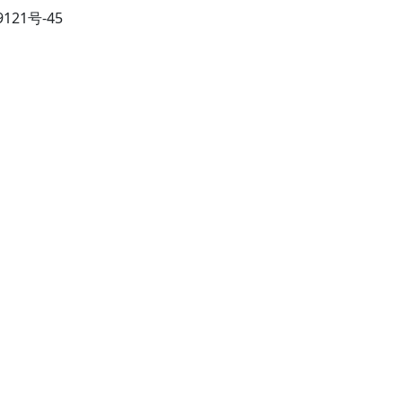
9121号-45