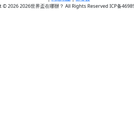
ht © 2026 2026世界盃在哪辦？ All Rights Reserved ICP备4698