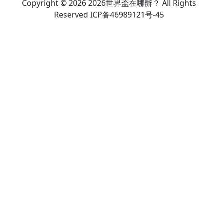
Copyright © 2026 2026世界盃在哪辦？ All Rights
Reserved ICP备46989121号-45