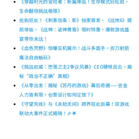
《穿越时光的冒险者：新篇降临！生存模式轻松启，
生命翻倍挑战极限》
抢购狂欢！《刺客信条：影》独家首发、《战地6》提
前体验、《战神：诸神黄昏》限时特惠，爆款游戏盛
宴等你来战！
《血色荒野》惊曝实机展示！战斗多面手，挥刀射箭
魔法自由畅玩》
《挑战权威：堕落之主2争议风暴》CEO硬核反击，揭
秘“政治不正确”真相》
《从零出发：揭秘《苏丹的游戏》幕后奇遇——资金
人力皆有限，创意设计如何绽放？》
《守望先锋》与《永劫无间》跨界狂欢启幕！双游戏
联动大事件正式揭晓！🎉🌟