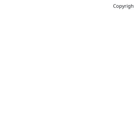
Copyrig