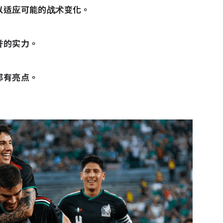
以适应可能的战术变化。
誉的实力。
都有亮点。