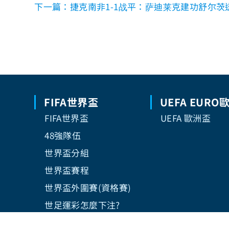
下一篇：捷克南非1-1战平：萨迪莱克建功舒尔
FIFA世界盃
UEFA EURO
FIFA世界盃
UEFA 歐洲盃
48強隊伍
世界盃分組
世界盃賽程
世界盃外圍賽(資格賽)
世足運彩怎麼下注?
2026世足賠率表