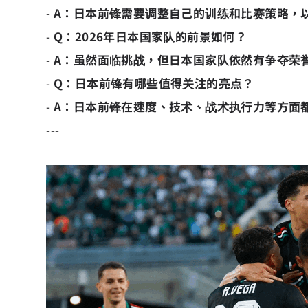
-
A：日本前锋需要调整自己的训练和比赛策略，
-
Q：2026年日本国家队的前景如何？
-
A：虽然面临挑战，但日本国家队依然有争夺荣
-
Q：日本前锋有哪些值得关注的亮点？
-
A：日本前锋在速度、技术、战术执行力等方面
---