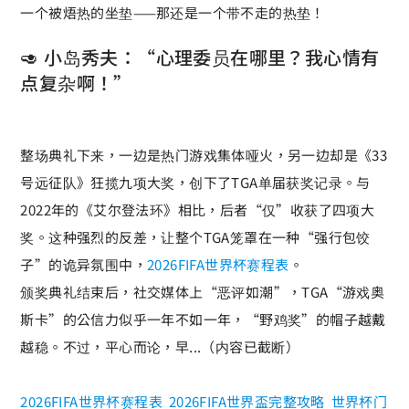
一个被焐热的坐垫——那还是一个带不走的热垫！
🥑 小岛秀夫：“心理委员在哪里？我心情有
点复杂啊！”
整场典礼下来，一边是热门游戏集体哑火，另一边却是《33
号远征队》狂揽九项大奖，创下了TGA单届获奖记录。与
2022年的《艾尔登法环》相比，后者“仅”收获了四项大
奖。这种强烈的反差，让整个TGA笼罩在一种“强行包饺
子”的诡异氛围中，
2026FIFA世界杯赛程表
。
颁奖典礼结束后，社交媒体上“恶评如潮”，TGA“游戏奥
斯卡”的公信力似乎一年不如一年，“野鸡奖”的帽子越戴
越稳。不过，平心而论，早...（内容已截断）
2026FIFA世界杯赛程表
2026FIFA世界盃完整攻略
世界杯门