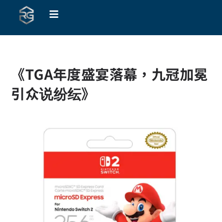
《TGA年度盛宴落幕，九冠加冕
引众说纷纭》