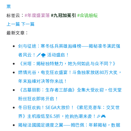
票
标签云：
#年度盛宴落
#九冠加冕引
#众说纷纭
上一篇
下一篇
最新文章：
剑与征途：寒冬练兵英雄巅峰榜——揭秘凛冬演武强
者风云！🗡️🌪️ 活动盛启！
《米塔：揭秘独特魅力，她为何如此与众不同？》
燃情光谷，电竞狂欢盛宴！斗鱼独家放送80万大奖，
年末巅峰对决等你来战！
《古墓丽影：生存者三部曲》全集大受欢迎，任天堂
粉丝狂欢即将开启！
冬日狂欢购！SEGA大放价！《索尼克赛车：交叉世
界》主机版低至6.5折，抢购热潮来袭！🎉🎮
揭秘法國國足速度之翼——姆巴佩：年薪揭秘，数据