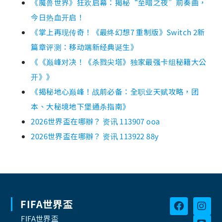
《魔兽世界》狂欢启幕：揭秘“至暗之夜”前奏曲，
今日热血开启！
《掌上再现传奇！《最终幻想7 重制版》Switch 2新
篇章评测：移动端新经典诞生》
《《巅峰对决！《杀戮尖塔》独家最强卡组秘籍大公
开》》
《揭秘地心巅峰！战前必备：全职业天赋攻略，团
本、大秘境地下堡通杀指南》
2026世界盃在哪辦？ 资讯 113907 ooa
2026世界盃在哪辦？ 资讯 113922 88y
FIFA世界盃
FIFA世界盃