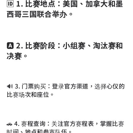
🆔 1. 比赛地点：美国、加拿大和墨
西哥三国联合举办。
🅰️ 2. 比赛阶段：小组赛、淘汰赛和
决赛。
🔊 3. 门票购买：登录官方渠道，选择心仪的
比赛场次和座位。
🚗 4. 赛程查询：关注官方赛程表，掌握比赛
时间、地点和参赛队伍。