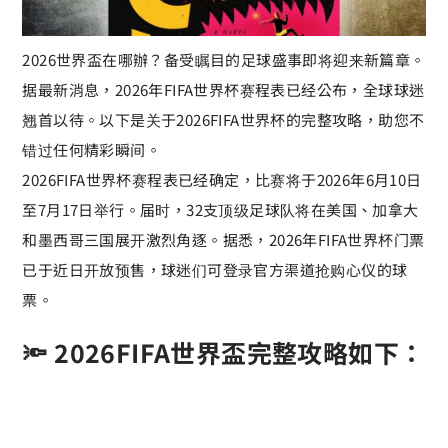
2026世界盃在哪辦？备受瞩目的足球盛事即将迎来新篇章。
据最新消息，2026年FIFA世界杯赛程表已经公布，全球球迷
翘首以待。以下是关于2026FIFA世界杯的完整攻略，助您不
错过任何精彩瞬间。
2026FIFA世界杯赛程表已经确定，比赛将于2026年6月10日
至7月17日举行。届时，32支顶级足球队将在美国、加拿大
和墨西哥三国展开激烈角逐。据悉，2026年FIFA世界杯门票
已于近日开放预售，球迷们可登录官方渠道抢购心仪的球
票。
🔦 2026FIFA世界盃完整攻略如下：