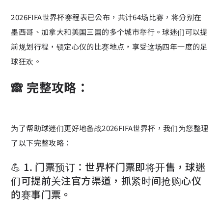
2026FIFA世界杯赛程表已公布，共计64场比赛，将分别在
墨西哥、加拿大和美国三国的多个城市举行。球迷们可以提
前规划行程，锁定心仪的比赛地点，享受这场四年一度的足
球狂欢。
🙈 完整攻略：
为了帮助球迷们更好地备战2026FIFA世界杯，我们为您整理
了以下完整攻略：
💪 1. 门票预订：世界杯门票即将开售，球迷
们可提前关注官方渠道，抓紧时间抢购心仪
的赛事门票。