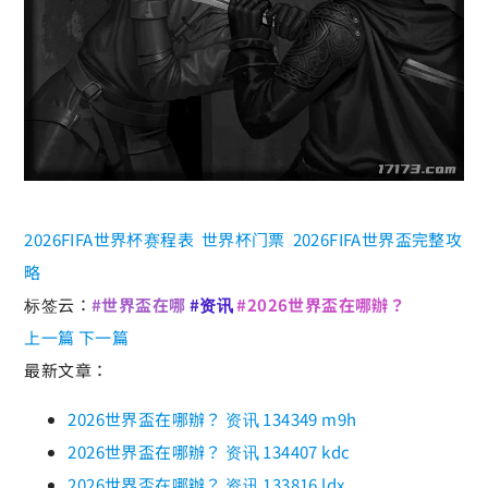
2026FIFA世界杯赛程表
世界杯门票
2026FIFA世界盃完整攻
略
标签云：
#世界盃在哪
#资讯
#2026世界盃在哪辦？
上一篇
下一篇
最新文章：
2026世界盃在哪辦？ 资讯 134349 m9h
2026世界盃在哪辦？ 资讯 134407 kdc
2026世界盃在哪辦？ 资讯 133816 ldx