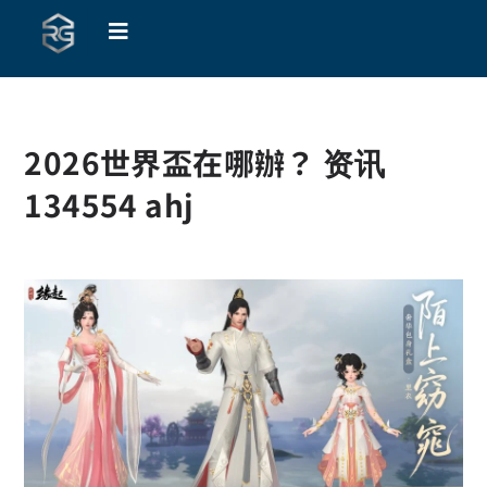
2026世界盃在哪辦？ 资讯
134554 ahj