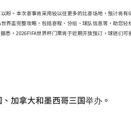
迷翘首以盼。本次赛事将采用较以往更多的比赛场地，预计将
IFA世界盃完整攻略，包括赛程、分组、球队信息等，助您轻
悉，2026FIFA世界杯门票将于近期开放预订，球迷们
将在美国、加拿大和墨西哥三国举办。