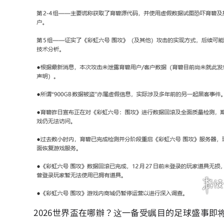
2026世界盃在哪辦？这一备受瞩目的足球盛事即