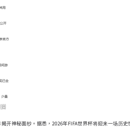
将揭开神秘面纱。据悉，2026年FIFA世界杯将迎来一场