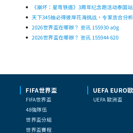
《崩坏：星穹铁道》3周年纪念跑活动泰国站定
天下345抽必得彼岸花海挑战，专家质合分
2026世界盃在哪辦？ 资讯 155930 a0g
2026世界盃在哪辦？ 资讯 155944 620
FIFA世界盃
UEFA EURO
FIFA世界盃
UEFA 歐洲盃
48強隊伍
世界盃分組
世界盃賽程