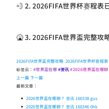
💨 2. 2026FIFA世界杯
🤮 3. 2026FIFA世界盃
2026FIFA世界盃完整攻略
2026FIFA世界杯赛程表
标签云：
#世界盃在哪
#资讯
#2026世界盃在哪辦
上一篇
下一篇
最新文章：
2026世界盃在哪辦？ 资讯 160338 gus
2026世界盃在哪辦？ 资讯 160346 0hk