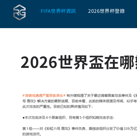
FIFA世界杯資訊
2026世界杯登錄
2026世界盃在哪辦