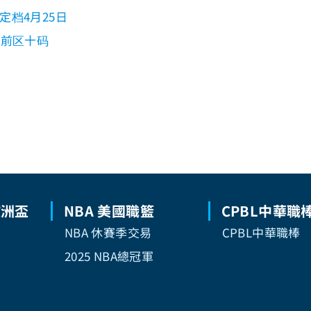
档4月25日
析前区十码
歐洲盃
NBA 美國職籃
CPBL中華職
NBA 休賽季交易
CPBL中華職棒
2025 NBA總冠軍