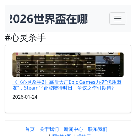
#心灵杀手
《《心灵杀手2》幕后大厂Epic Games力挺“优质盟
友”，Steam平台登陆待时日，争议之作引期待》
2026-01-24
首页
关于我们
新闻中心
联系我们